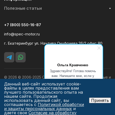
Полезные статьи
+7 (800) 550-16-87
info@spec-motor.ru
г. Екатеринбург ул. Начдива Онуфриева 26/2 офис 80
Ольга Кравченко
Здравствуйте! Готова помочь
вам. Напишите мне, если у
© 2026 © 2006-2025 ООО «Силовая Техника» Дизельные и
вас появятся вопросы.
бензиновые генераторы, мотопомпы.
Данный веб-сайт использует cookie-
файлы в целях предоставления вам
лучшего пользовательского опыта на
нашем сайте. Продолжая
использовать данный сайт, вы
Принять
соглашаетесь с
Политикой обработки
и защиты персональных данных
и
Конфиденциальность
даете свое
Согласие на обработку
Разработка сайта