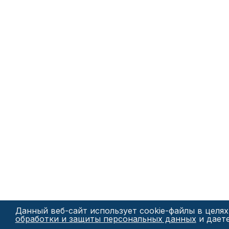
Данный веб-сайт использует cookie-файлы в целя
обработки и защиты персональных данных
и дает